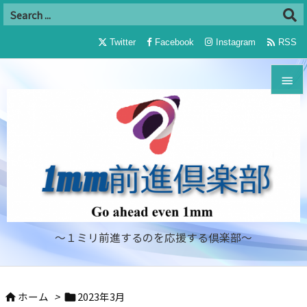

Twitter
Facebook
Instagram
RSS


メニュ

サイド

前へ

～１ミリ前進するのを応援する倶楽部～
次へ

検索
ホーム
>
2023年3月

